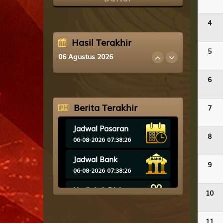
4
Hasil Terakhir
5
06 Agustus 2026
OREGON06
9
7
2
3
6
CALIFORNIA
8
3
7
1
Berita Terakhir
7
FLORIDAEVE
0
9
4
1
Jadwal Pasaran
OREGON09
7
3
8
8
8
06-08-2026 07:38:26
Jadwal Bank
9
06-08-2026 07:38:26
Hadiah & Diskon
10
06-08-2026 07:38:26
FAQ GolTogel
11