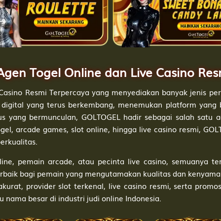
Budha - Kalkun - Salto - Mulut - Kacang Tanah - Bagaspati
Wanita Sihir - Jangkrik - Latihan Hansip - Teratai - Pintu - Sarp
Dewa Maut - Ikan Sampan - Gerak Badan - Salak - Rokok - Yama
gen Togel Online dan Live Casino Res
asino Resmi Terpercaya yang menyediakan banyak jenis permain
Orang Gila - Betet - Kerja Bakti - Botol - Toilet - Buriswara
n digital yang terus berkembang, menemukan platform yang 
s yang bermunculan, GOLTOGEL hadir sebagai salah satu age
Siluman Air - Serigala - Ambulans - Bambu - Toples - Witaksini
el, arcade games, slot online, hingga live casino resmi, G
rkualitas.
Putri Kipas Besi - Ikan Tenggiri - Garis Finish - Apokat,Alpukat - S
ine, pemain arcade, atau pecinta live casino, semuanya t
 terbaik bagi pemain yang mengutamakan kualitas dan kenyama
Petani - Perkutut - Jalan Raya - Kunci - Pisau Cukur - Irawan
urat, provider slot terkenal, live casino resmi, serta promo
ama besar di industri judi online Indonesia.
Prajurit - Ikan Nus - Laut - Mangga - Minyak Angin - Citrayuda