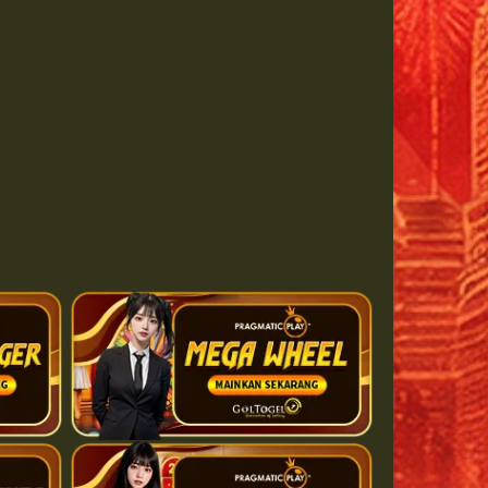
asamuka
2D
48 (46-00-79-
50)
atot Kaca
2D
57 (74-08-47-
58)
2D
58 (67-07-94-
57)
 Api - Abilawa
2D
67 (58-38-23-
88)
2D
71 (72-43-45-
93)
2D
80 (73-49-48-
99)
2D
81 (76-44-49-
94)
2D
83 (59-36-26-
86)