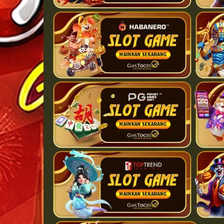
19
20
21
22
23
24
25
26