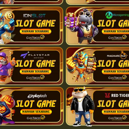
Kekasih - Kalajengking - Balap Kuda - Topi - Bemo - Narasuma
Pahlawan - Kepiting - Lompat Kuda - Lilin - Sabuk - Warsaya
Jejaka Tua - Buaya - Gerak Jalan - Catur - Dokter - Lesmana Wid
Janda Muda - Ikan Suro - Anggar - Mawar - Grendel - Sumbadra
Berandal - Badak - Ski Air - Seruling - Sisir - Citraksa
Pengembara - Banteng - Terbang Layang - Kendi - Tas - Rama
Nenek Moyang - Orang Utan - Terjun Bebas - Sikat - Toko - Hy
Putri Raja - Cendrawasih - Balap Sepeda Motor - Engsel - Drum - 