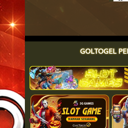
06-08-2026 07:38:26
12
13
14
GOLTOGEL PE
15
16
17
18