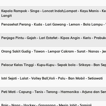
Kepala Rampok - Singa - Loncat Indah,Lompat - Kayu Manis - Ker
Langit
Penasehat Perang - Kuda - Lari Gawang - Lemon - Bola Lampu -
Penjaga Pintu - Gajah - Lari Estafet - Kipas Angin - Keris - Prabu
Orang Sakit Gudig - Tawon - Lempar Cakram - Surat - Nanas - 
Pelacur Kelas Tinggi - Kupu-Kupu - Sepak bola - Srikaya - Ban S
Istri Sejati - Lalat - Volley Ball,Voli - Palu - Ban Mobil - Setiawati
Peti Mati - Capung - Tenis - Terong - Harmonika - Arjuna dan S
Raja - Naga - Hockey - Ganggang - Mesin Jahit - Samiaji