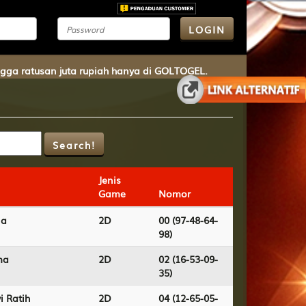
LOGIN
piah hanya di GOLTOGEL.
LINKALTERNATIF1
LINKALTERNATIF2
LINKALTERNATIF3
Jenis
Jenis
Game
Game
Nomor
Nomor
na
2D
00 (97-48-64-
98)
ma
2D
02 (16-53-09-
35)
i Ratih
2D
04 (12-65-05-