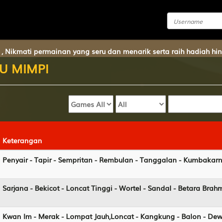
g seru dan menarik serta raih hadiah hingga ratusan juta ru
U
MIMPI
Keterangan
Keterangan
Penyair - Tapir - Sempritan - Rembulan - Tanggalan - Kumbakar
Sarjana - Bekicot - Loncat Tinggi - Wortel - Sandal - Betara Brah
Kwan Im - Merak - Lompat Jauh,Loncat - Kangkung - Balon - Dew