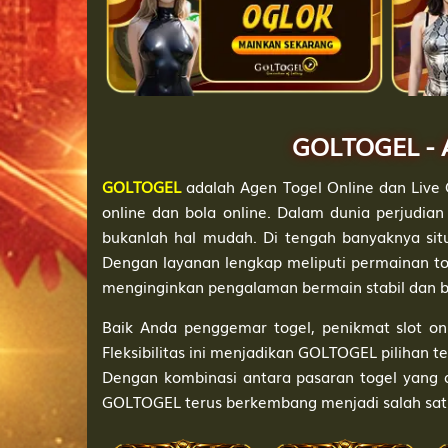
35
36
37
GOLTOGEL - A
GOLTOGEL
adalah Agen Togel Online dan Live C
38
online dan bola online. Dalam dunia perjudia
bukanlah hal mudah. Di tengah banyaknya situ
39
Dengan layanan lengkap meliputi permainan tog
menginginkan pengalaman bermain stabil dan be
40
Baik Anda penggemar togel, penikmat slot onl
Fleksibilitas ini menjadikan GOLTOGEL pilihan
41
Dengan kombinasi antara pasaran togel yang ak
GOLTOGEL terus berkembang menjadi salah satu n
42