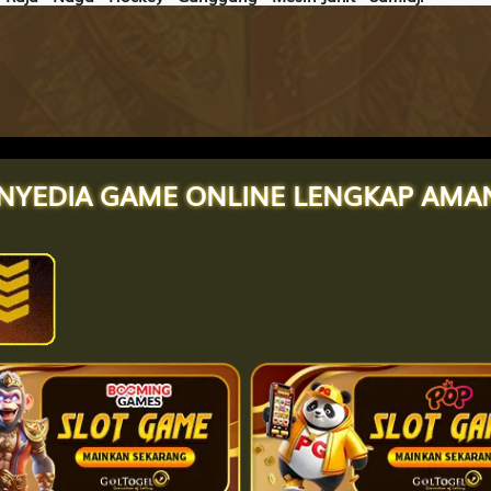
Wanita Cantik - Kura-Kura - Bola Sodok - Sabun Bubuk - Otak - 
Ahli Nujum - Ular - Yudo - Kamar Mandi - Tali - Abiyasa
Orang Buta - Rusa - Silat - Jamu - Paru-Paru - Destarata
NYEDIA GAME ONLINE LENGKAP AMA
Pendeta Wanita - Musang - Balap Sepeda - Manggis - Rumah O
Orang Bongkok - Ikan Gabus - Balap Mobil - Anggur - B.H,BH,Bra 
Penolong - Gelatik - Golf - Tang - Peci - Widura
Putri Raja - Cendrawasih - Balap Sepeda Motor - Engsel - Drum - 