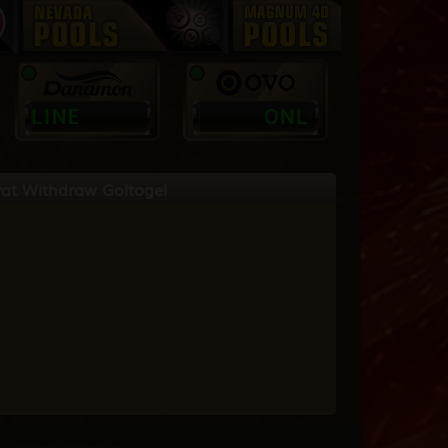
at Withdraw Goltogel