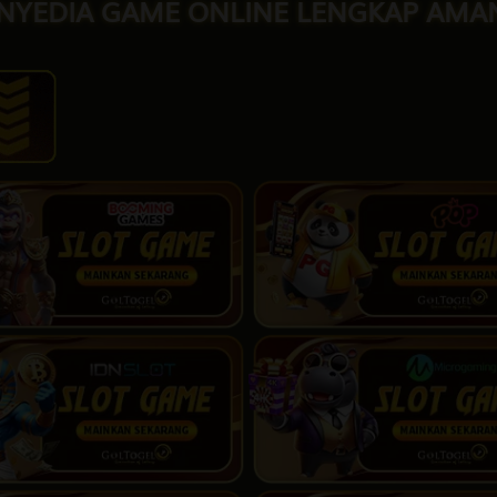
NYEDIA GAME ONLINE LENGKAP AMA