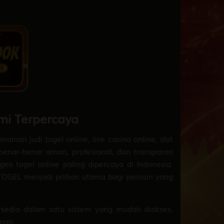
mi Terpercaya
an judi togel online, live casino online, slot
benar-benar aman, profesional, dan transparan
n togel online paling dipercaya di Indonesia.
OLTOGEL menjadi pilihan utama bagi pemain yang
ersedia dalam satu sistem yang mudah diakses.
nan.