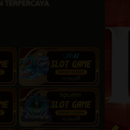
N TERPERCAYA