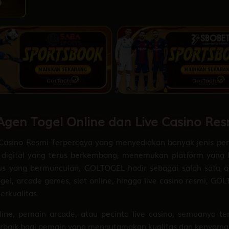
gen Togel Online dan Live Casino Res
asino Resmi Terpercaya yang menyediakan banyak jenis permain
n digital yang terus berkembang, menemukan platform yang 
s yang bermunculan, GOLTOGEL hadir sebagai salah satu age
el, arcade games, slot online, hingga live casino resmi, G
rkualitas.
ine, pemain arcade, atau pecinta live casino, semuanya t
 terbaik bagi pemain yang mengutamakan kualitas dan kenyama