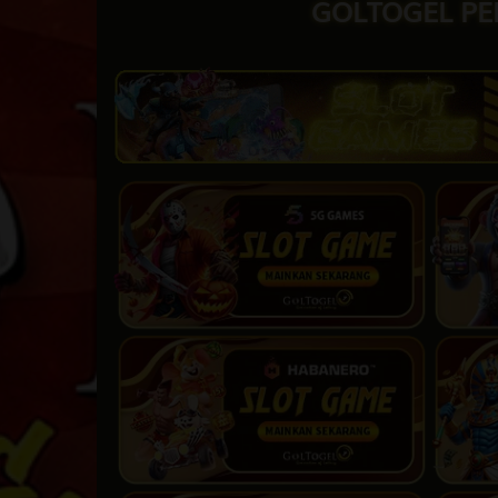
GOLTOGEL PE